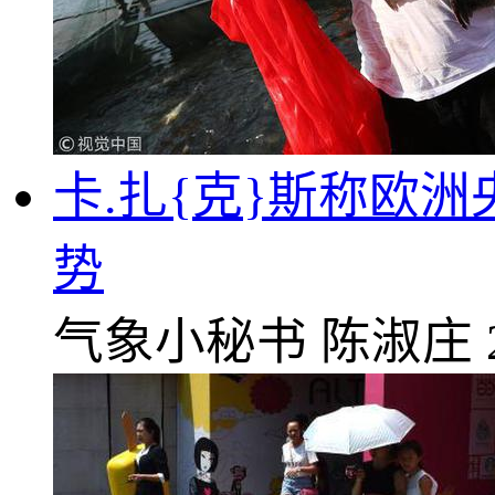
卡.扎{克}斯称欧
势
气象小秘书
陈淑庄