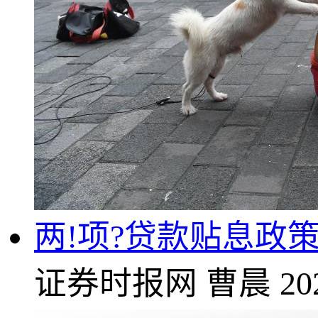
两!项?贷款贴息政
证券时报网
曹晨
20