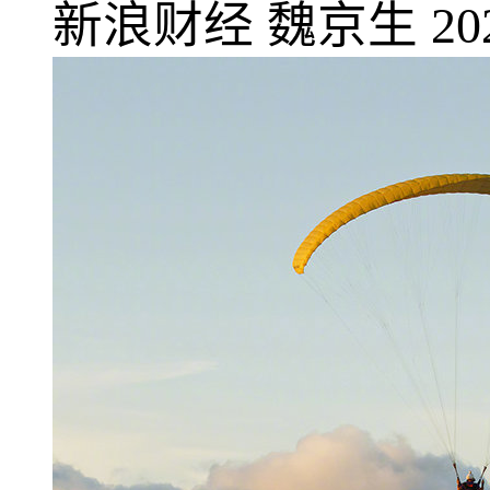
新浪财经
魏京生
20