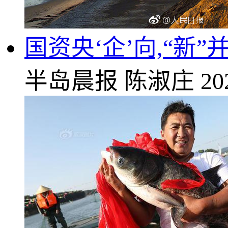
国资央‘企’向,“新
半岛晨报
陈淑庄
20