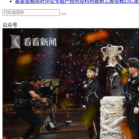
基金
金融
视听
评论
专题
产经
创投
科创板
新三板
投教
ESG
滚
公众号