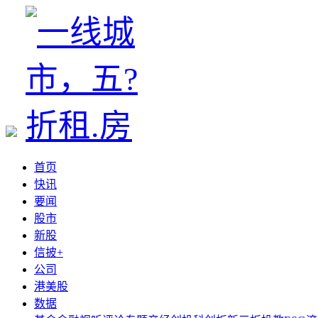
首页
快讯
要闻
股市
新股
信披+
公司
港美股
数据